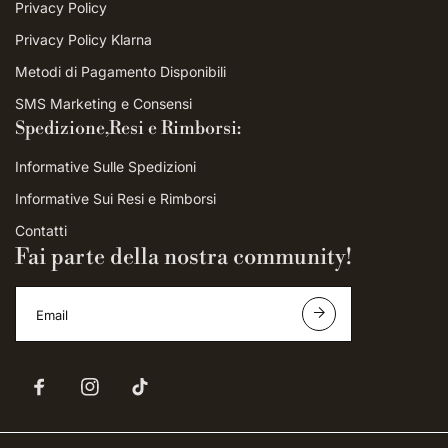
Privacy Policy
Privacy Policy Klarna
Metodi di Pagamento Disponibili
SMS Marketing e Consensi
Spedizione,Resi e Rimborsi:
Informative Sulle Spedizioni
Informative Sui Resi e Rimborsi
Contatti
Fai parte della nostra community!
I
n
d
i
r
i
z
z
o